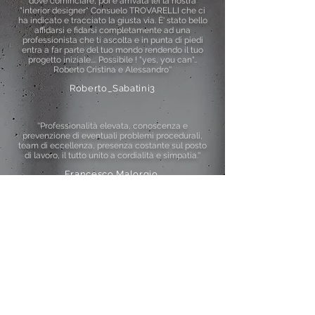
dove cominciare, poi è arrivata lei la nostra
"interior designer" Consuelo TROVARELLI che ci
ha indicato e tracciato la giusta via. È' stato bello
affidarsi e fidarsi completamente ad una
professionista che ti ascolta e in punta di piedi
entra a far parte del tuo mondo rendendo il tuo
progetto iniziale.... Possibile ! "yes, you can"..
Roberto Cristina e Alessandro''
Roberto_Sabatini3
''Professionalità elevata, conoscenza e
prevenzione di eventuali problemi procedurali,
team di eccellenza, presenza costante sul posto
di lavoro, il tutto unito a cordialità e simpatia.''
Francesco Malorgio
Mi sono rivolta a Consuelo per ristrutturare Casa,
ha fatto un lavoro eccellente, il preventivo e I
tempi di consegna rispettati e il risultato finale
stupendo da rivista!
viviana_aliprandi
''Qualche anno fà le ho fatto ristrutturare
completamente un appartamento. Le mie